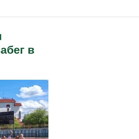
и
абег в