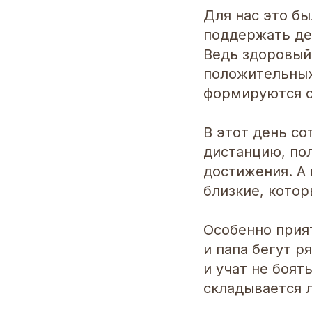
Для нас это бы
поддержать дет
Ведь здоровый 
положительных
формируются с
В этот день со
дистанцию, по
достижения. А 
близкие, кото
Особенно прия
и папа бегут 
и учат не боят
складывается л