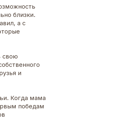
возможность
ьно близки.
вил, а с
оторые
ь свою
собственного
рузья и
ьи. Когда мама
первым победам
ов