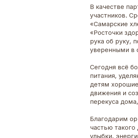
В качестве па
участников. С
«Самарские хл
«Росточки здор
рука об руку, 
уверенными в 
Сегодня всё б
питания, удел
детям хорошие
движения и со
перекуса дома,
Благодарим ор
частью такого 
улыбки, энерги