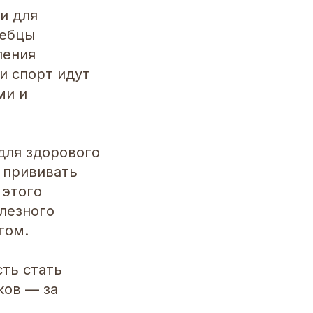
и для
лебцы
ления
и спорт идут
ми и
для здорового
 прививать
 этого
лезного
том.
ть стать
ков — за